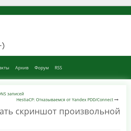
акты
Архив
Форум
RSS
DNS записей
HestiaCP: Отказываемся от Yandex PDD/Connect
лать скриншот произвольной