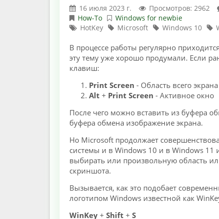
16 июля 2023 г.
Просмотров: 2962
How-To
Windows for newbie
HotKey
Microsoft
Windows 10
В процессе работы регулярно приходится
эту тему уже хорошо продумали. Если р
клавиш:
Print Screen
- Область всего экрана
Alt
+
Print Screen
- Активное окно
После чего можно вставить из буфера об
буфера обмена изображение экрана.
Но Microsoft продолжает совершенствов
системы и в Windows 10 и в Windows 11
выбирать или произвольную область или
скриншота.
Вызывается, как это подобает современ
логотипом Windows известной как WinK
WinKey
+
Shift
+
S