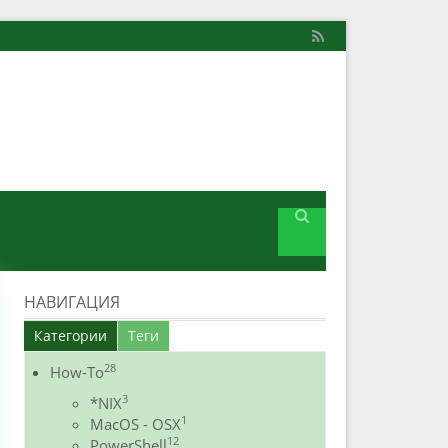
НАВИГАЦИЯ
Категории
Теги
28
How-To
3
*NIX
1
MacOS - OSX
12
PowerShell