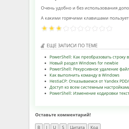
Очень удобно и без использования доп
А какими горячими клавишами пользует
ЕЩЕ ЗАПИСИ ПО ТЕМЕ
PowerShell: Как преобразовать строку 
Новый раздел Windows for newbie
PowerShell: Рекурсивное удаление файл
Как выполнить команду в Windows
HestiaCP: Отказываемся от Yandex PDD
Доступ ко всем системным настройкам
PowerShell: Изменение кодировки текс
Оставьте комментарий!
B
I
U
S
Цитата
Код