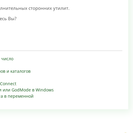
олнительных сторонних утилит.
есь Вы?
в число
ов и каталогов
/Connect
и или GodMode в Windows
та в переменной