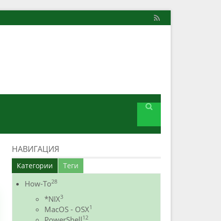
НАВИГАЦИЯ
Категории
Теги
28
How-To
3
*NIX
1
MacOS - OSX
12
PowerShell