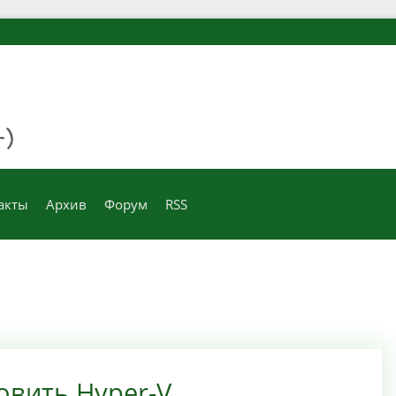
акты
Архив
Форум
RSS
новить Hyper-V