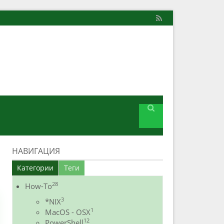
НАВИГАЦИЯ
Категории
Теги
28
How-To
3
*NIX
1
MacOS - OSX
12
PowerShell