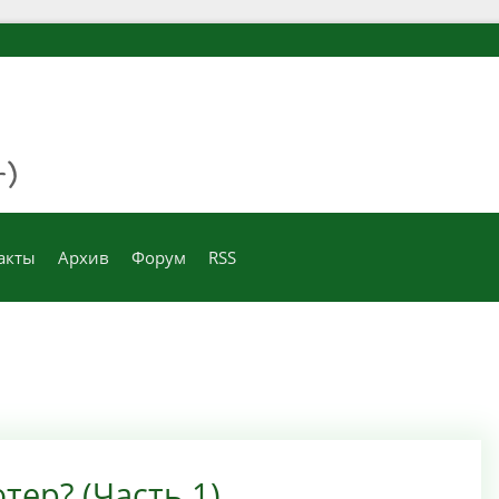
акты
Архив
Форум
RSS
ер? (Часть 1)