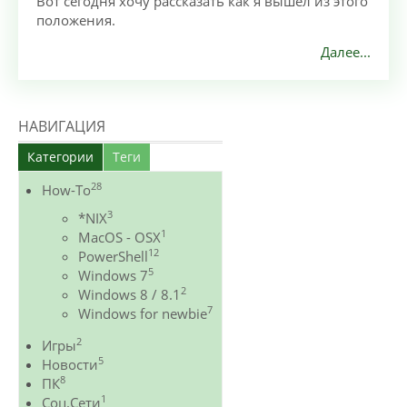
Вот сегодня хочу рассказать как я вышел из этого
положения.
Далее...
НАВИГАЦИЯ
Категории
Теги
28
How-To
3
*NIX
1
MacOS - OSX
12
PowerShell
5
Windows 7
2
Windows 8 / 8.1
7
Windows for newbie
2
Игры
5
Новости
8
ПК
1
Соц.Сети