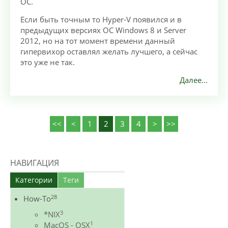
ОС.
Если быть точным то Hyper-V появился и в
предыдущих версиях ОС Windows 8 и Server
2012, но на тот момент времени данный
гипервихор оставлял желать лучшего, а сейчас
это уже не так.
Далее...
<<
<
1
2
3
4
>
>>
НАВИГАЦИЯ
Категории
Теги
28
How-To
3
*NIX
1
MacOS - OSX