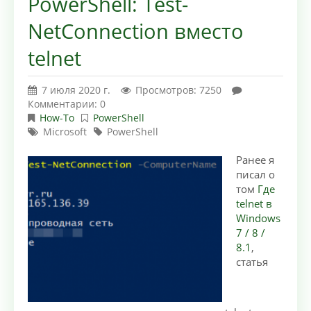
PowerShell: Test-
NetConnection вместо
telnet
7 июля 2020 г.
Просмотров: 7250
Комментарии: 0
How-To
PowerShell
Microsoft
PowerShell
Ранее я
писал о
том
Где
telnet в
Windows
7 / 8 /
8.1
,
статья