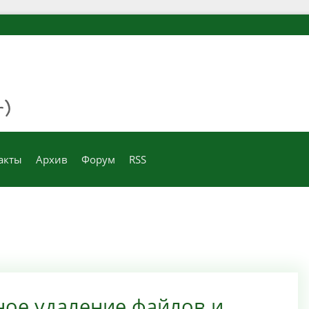
акты
Архив
Форум
RSS
вное удаление файлов и