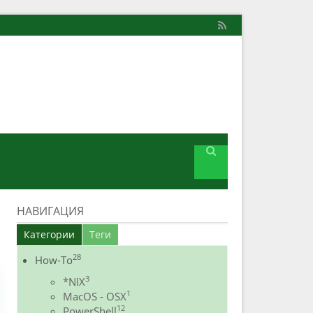
НАВИГАЦИЯ
Категории
Теги
28
How-To
3
*NIX
1
MacOS - OSX
12
PowerShell