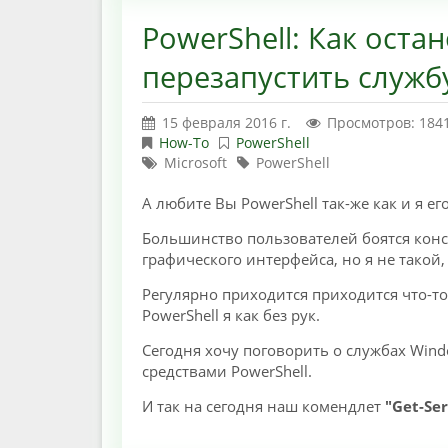
PowerShell: Как остан
перезапустить служб
15 февраля 2016 г.
Просмотров: 184
How-To
PowerShell
Microsoft
PowerShell
А любите Вы PowerShell так-же как и я е
Большинство пользователей боятся конс
графического интерфейса, но я не тако
Регулярно приходится приходится что-то 
PowerShell я как без рук.
Сегодня хочу поговорить о службах Wind
средствами PowerShell.
И так на сегодня наш комендлет
"Get-Ser