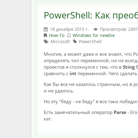
PowerShell: Как прео
18 декабря 2015 г.
Просмотров: 249
How-To
Windows for newbie
Microsoft
PowerShell
Многие, а может даже и все знают, что 
определять тип переменной, но не всегд
проектов я столкнулся с тем, что в
Sting
б
сравнить c
int
переменной. Чего сделать 
Как бы все не казалось странным, но в 
и не удалось.
Но эту "беду - не беду" я все таки победи
Есть замечательный оператор
Parse
- Ег
кат.