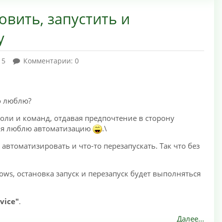
овить, запустить и
у
15
Комментарии: 0
го люблю?
оли и команд, отдавая предпочтение в сторону
й, я люблю автоматизацию
.\
автоматизировать и что-то перезапускать. Так что без
ows, остановка запуск и перезапуск будет выполняться
vice"
.
Далее...