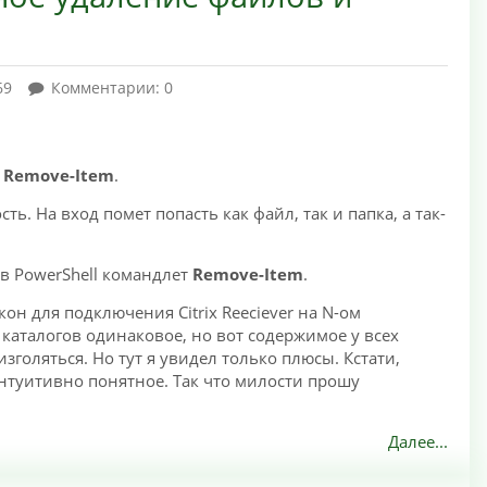
69
Комментарии: 0
т
Remove-Item
.
ь. На вход помет попасть как файл, так и папка, а так-
в PowerShell командлет
Remove-Item
.
он для подключения Citrix Reeciever на N-ом
каталогов одинаковое, но вот содержимое у всех
голяться. Но тут я увидел только плюсы. Кстати,
нтуитивно понятное. Так что милости прошу
Далее...