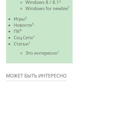
2
Windows 8 / 8.1
7
Windows for newbie
2
Игры
5
Новости
8
ПК
1
Соц.Сети
1
Статьи
1
Это интересно
МОЖЕТ БЫТЬ ИНТЕРЕСНО