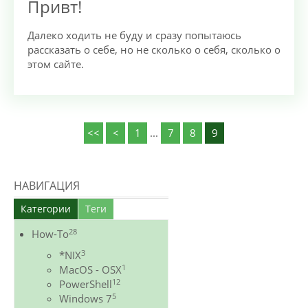
Привт!
Далеко ходить не буду и сразу попытаюсь
рассказать о себе, но не сколько о себя, сколько о
этом сайте.
<<
<
1
...
7
8
9
НАВИГАЦИЯ
Категории
Теги
28
How-To
3
*NIX
1
MacOS - OSX
12
PowerShell
5
Windows 7