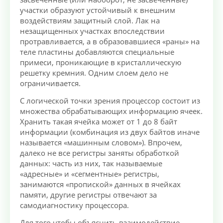
участки образуют устойчивый к внешним
воздействиям защитный слой. Лак на
незащищенных участках впоследствии
протравливается, а в образовавшиеся «раны» на
теле пластины добавляются специальные
примеси, проникающие в кристаллическую
решетку кремния. Одним слоем дело не
ограничивается.
С логической точки зрения процессор состоит из
множества обрабатывающих информацию ячеек.
Хранить такая ячейка может от 1 до 8 байт
информации (комбинация из двух байтов иначе
называется «машинным словом»). Впрочем,
далеко не все регистры заняты обработкой
данных: часть из них, так называемые
«адресные» и «сегментные» регистры,
занимаются «пропиской» данных в ячейках
памяти, другие регистры отвечают за
самодиагностику процессора.
Для того чтобы объяснить взаимодействие