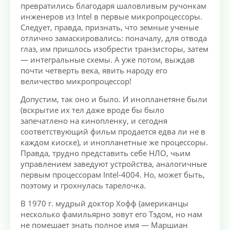
превратились благодаря шаловливым ручонкам
инженеров из Intel в первые микропроцессоры.
Следует, правда, признать, что земные ученые
отлично замаскировались: поначалу, для отвода
глаз, им пришлось изобрести транзисторы, затем
— интегральные схемы. А уже потом, выждав
почти четверть века, явить народу его
величество микропроцессор!
Допустим, так оно и было. И инопланетяне были
(вскрытие их тел даже вроде бы было
запечатлено на кинопленку, и сегодня
соответствующий фильм продается едва ли не в
каждом киоске), и инопланетные же процессоры.
Правда, трудно представить себе НЛО, чьим
управлением заведуют устройства, аналогичные
первым процессорам Intel-4004. Но, может быть,
поэтому и грохнулась тарелочка.
В 1970 г. мудрый доктор Хофф (американцы
несколько фамильярно зовут его Тэдом, но нам
не помешает знать полное имя — Маршиан