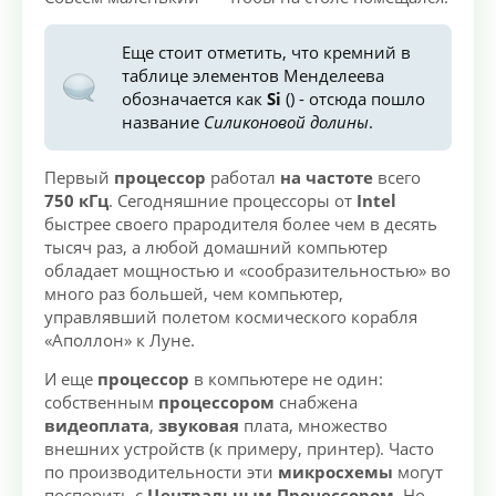
Еще стоит отметить, что кремний в
таблице элементов Менделеева
обозначается как
Si
() - отсюда пошло
название
Силиконовой долины
.
Первый
процессор
работал
на частоте
всего
750 кГц
. Сегодняшние процессоры от
Intel
быстрее своего прародителя более чем в десять
тысяч раз, а любой домашний компьютер
обладает мощностью и «сообразительностью» во
много раз большей, чем компьютер,
управлявший полетом космического корабля
«Аполлон» к Луне.
И еще
процессор
в компьютере не один:
собственным
процессором
снабжена
видеоплата
,
звуковая
плата, множество
внешних устройств (к примеру, принтер). Часто
по производительности эти
микросхемы
могут
поспорить с
Центральным Процессором
. Но