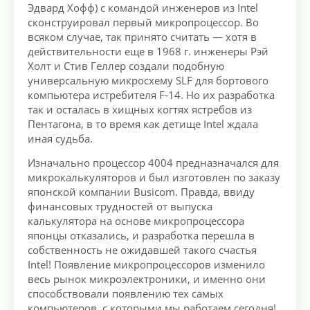
Эдвард Хофф) с командой инженеров из Intel
сконструировал первый микропроцессор. Во
всяком случае, так принято считать — хотя в
действительности еще в 1968 г. инженеры Рэй
Холт и Стив Геллер создали подобную
универсальную микросхему SLF для бортового
компьютера истребителя F-14. Но их разработка
так и осталась в хищных когтях ястребов из
Пентагона, в то время как детище Intel ждала
иная судьба.
Изначально процессор 4004 предназначался для
микрокалькуляторов и был изготовлен по заказу
японской компании Busicom. Правда, ввиду
финансовых трудностей от выпуска
калькулятора на основе микропроцессора
японцы отказались, и разработка перешла в
собственность не ожидавшей такого счастья
Intel! Появление микропроцессоров изменило
весь рынок микроэлектроники, и именно они
способствовали появлению тех самых
компьютеров, с которыми мы работаем сегодня!