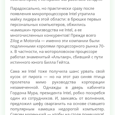
Парадоксально, но практически сразу после
появления микропроцессоров Intel утратила
майку лидера в этой области: в брюшке первых
персональных компьютеров, обжились
«камешки» производства не Intel, а ее
многочисленных конкурентов! Прежде всего
Zilog и Motorola — именно эти компании были
подлинными королями процессорного рынка 70-
х. В частности, на мотороловском процессоре
работал знаменитый «Альтаир», сбивший с пути
истинного юного Билла Гейтса.
Сама же Intel тоже получила шанс урвать свой
кусок от пирога — но на этот раз синяя птица
пролетела мимо руководства корпорации
незамеченной. Однажды в дверь кабинета
Гордона Мура, президента Intel, робко поскребся
один из сотрудников. И, заикаясь от волнения,
предложил шефу сварганить на основе ставшего
популярным камешка недорогой компьютер.
Совсем маленький — чтобы на столе помещался!